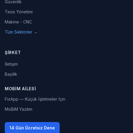
Güvenlik
Tesis Yönetimi
Makine - CNC
Tüm Sektörler →
ŞIRKET
İletişim
Bayilik
MOBIM AILESI
FixApp — Küçük İşletmeler İçin
MoBiM Yazılım
14 Gün Ücretsiz Dene