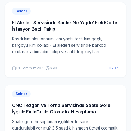
Sektor
El Aletleri Servisinde Kimler Ne Yaptı? FieldCo ile
İstasyon Bazlı Takip
Kaydı kim aldı, onarımı kim yaptı, testi kim geçti,
kargoyu kim kolladı? El aletleri servisinde barkod
okutarak adım adım takip ve anlık log kayıtları
FieldCo'da nasıl çalışır?
31 Temmuz 2026
6
dk
Oku
Sektor
CNC Tezgah ve Torna Servisinde Saate Göre
İşçilik: FieldCo ile Otomatik Hesaplama
Saate göre hesaplanan işçiliklerde süre
durdurulabiliyor mu? 3,5 saatlik hizmetin ücreti otomatik