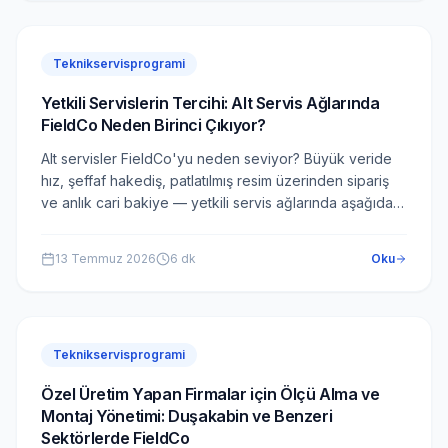
Teknikservisprogrami
Yetkili Servislerin Tercihi: Alt Servis Ağlarında
FieldCo Neden Birinci Çıkıyor?
Alt servisler FieldCo'yu neden seviyor? Büyük veride
hız, şeffaf hakediş, patlatılmış resim üzerinden sipariş
ve anlık cari bakiye — yetkili servis ağlarında aşağıdan
yukarıya yayılan tercih.
13 Temmuz 2026
6
dk
Oku
Teknikservisprogrami
Özel Üretim Yapan Firmalar için Ölçü Alma ve
Montaj Yönetimi: Duşakabin ve Benzeri
Sektörlerde FieldCo