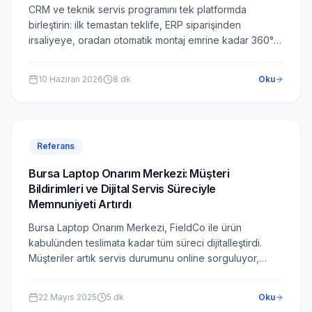
CRM ve teknik servis programını tek platformda
birleştirin: ilk temastan teklife, ERP siparişinden
irsaliyeye, oradan otomatik montaj emrine kadar 360° iş
akışını kesintisiz yönetin.
10 Haziran 2026
8
dk
Oku
Referans
Bursa Laptop Onarım Merkezi: Müşteri
Bildirimleri ve Dijital Servis Süreciyle
Memnuniyeti Artırdı
Bursa Laptop Onarım Merkezi, FieldCo ile ürün
kabulünden teslimata kadar tüm süreci dijitalleştirdi.
Müşteriler artık servis durumunu online sorguluyor,
onarım onayını SMS ile veriyor.
22 Mayıs 2025
5
dk
Oku