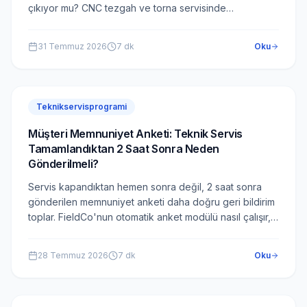
çıkıyor mu? CNC tezgah ve torna servisinde
FieldCo'nun nasıl çalıştığını anlattık.
31 Temmuz 2026
7
dk
Oku
Teknikservisprogrami
Müşteri Memnuniyet Anketi: Teknik Servis
Tamamlandıktan 2 Saat Sonra Neden
Gönderilmeli?
Servis kapandıktan hemen sonra değil, 2 saat sonra
gönderilen memnuniyet anketi daha doğru geri bildirim
toplar. FieldCo'nun otomatik anket modülü nasıl çalışır,
neden 2 saatlik gecikme kritik önem taşır?
28 Temmuz 2026
7
dk
Oku