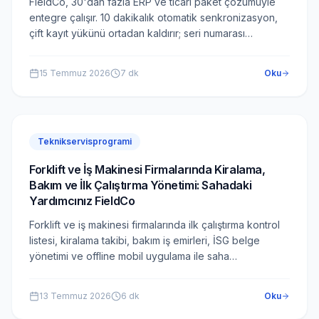
FieldCo, 30'dan fazla ERP ve ticari paket çözümüyle
entegre çalışır. 10 dakikalık otomatik senkronizasyon,
çift kayıt yükünü ortadan kaldırır; seri numarası
doğrulaması, garanti takibi ve anlık sipariş yönetimi tek
platformda buluşur.
15 Temmuz 2026
7
dk
Oku
Teknikservisprogrami
Forklift ve İş Makinesi Firmalarında Kiralama,
Bakım ve İlk Çalıştırma Yönetimi: Sahadaki
Yardımcınız FieldCo
Forklift ve iş makinesi firmalarında ilk çalıştırma kontrol
listesi, kiralama takibi, bakım iş emirleri, İSG belge
yönetimi ve offline mobil uygulama ile saha
operasyonunuzu dijitalleştirin.
13 Temmuz 2026
6
dk
Oku