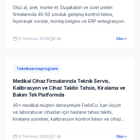
Ölçü al, üret, monte et. Duşakabin ve özel üretim
firmalarında 45-50 soruluk gelişmiş kontrol listesi,
hiyerarşik sorular, montaj belgesi ve ERP entegrasyonu
FieldCo ile tek platformda.
13 Temmuz 2026
6
dk
Oku
Teknikservisprogrami
Medikal Cihaz Firmalarında Teknik Servis,
Kalibrasyon ve Cihaz Takibi: Tahsis, Kiralama ve
Bakım Tek Platformda
40+ medikal müşteri deneyimiyle FieldCo; kan ölçüm
ve laboratuvar cihazları için hastane tahsis takibi,
kiralama yönetimi, kalibrasyon kontrol listesi ve cihaz
geçmişini tek platformda sunar.
13 Temmuz 2026
7
dk
Oku