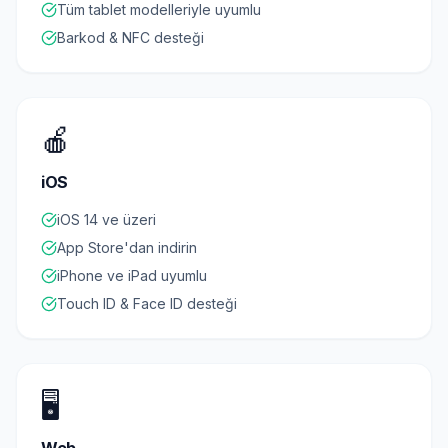
Tüm tablet modelleriyle uyumlu
Barkod & NFC desteği
🍎
iOS
iOS 14 ve üzeri
App Store'dan indirin
iPhone ve iPad uyumlu
Touch ID & Face ID desteği
🖥️