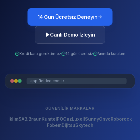
14 Gün Ücretsiz Deneyin
Canlı Demo İzleyin
Kredi kartı gerektirmez
14 gün ücretsiz
Anında kurulum
app.fieldco.com.tr
GÜVENILIR MARKALAR
İklimSA
B.Braun
Kumtel
POGaz
Luxell
Sunny
Onvo
Roborock
Fobem
Dijitsu
Skytech