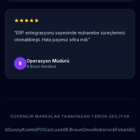
“
ERP entegrasyonu sayesinde muhasebe süreçlerimiz
otomatikleşti. Hata payımız sıfıra indi.
”
Operasyon Müdürü
B
B.Braun Medikal
GÜVENILIR MARKALAR TARAFINDAN TERCIH EDILIYOR
mSA
Sunny
Kumtel
POGaz
Luxell
B.Braun
Onvo
Roborock
Fobem
Dijits