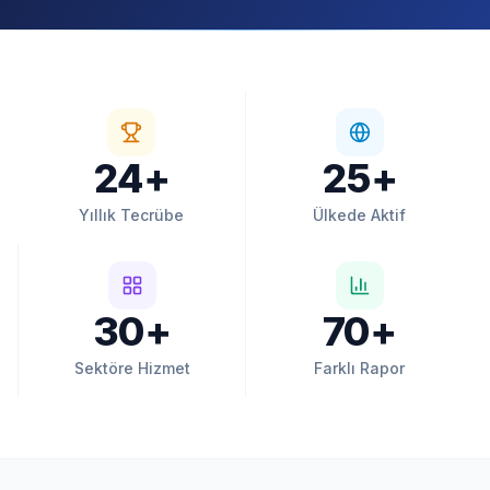
24+
25+
Yıllık Tecrübe
Ülkede Aktif
30+
70+
Sektöre Hizmet
Farklı Rapor