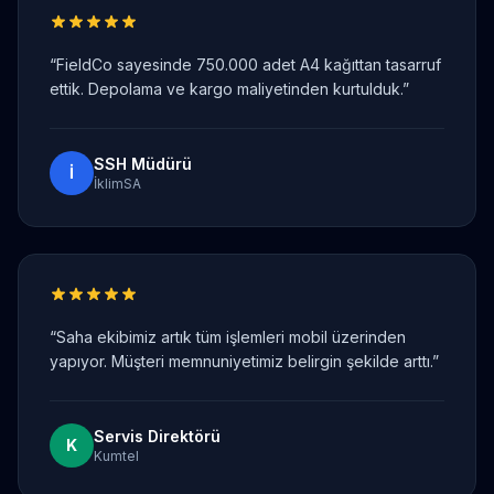
“
FieldCo sayesinde 750.000 adet A4 kağıttan tasarruf
ettik. Depolama ve kargo maliyetinden kurtulduk.
”
SSH Müdürü
İ
İklimSA
“
Saha ekibimiz artık tüm işlemleri mobil üzerinden
yapıyor. Müşteri memnuniyetimiz belirgin şekilde arttı.
”
Servis Direktörü
K
Kumtel