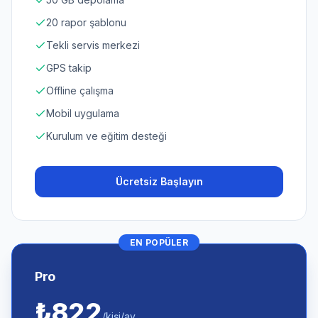
20 rapor şablonu
Tekli servis merkezi
GPS takip
Offline çalışma
Mobil uygulama
Kurulum ve eğitim desteği
Ücretsiz Başlayın
EN POPÜLER
Pro
₺
822
/
kişi/ay