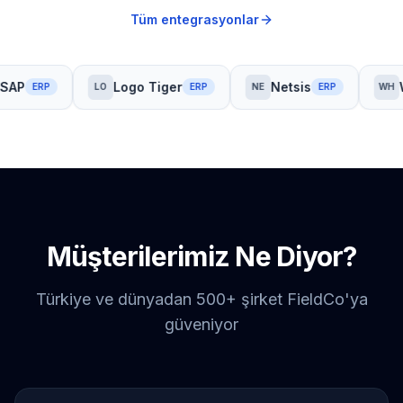
Tüm entegrasyonlar
SAP
Logo Tiger
Netsis
W
ERP
LO
ERP
NE
ERP
WH
Müşterilerimiz Ne Diyor?
Türkiye ve dünyadan 500+ şirket FieldCo'ya
güveniyor