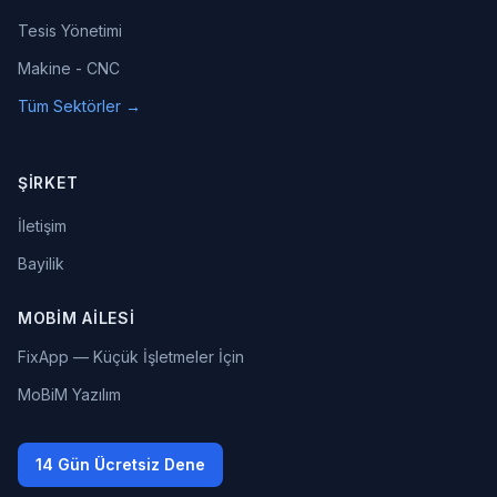
Tesis Yönetimi
Makine - CNC
Tüm Sektörler →
ŞIRKET
İletişim
Bayilik
MOBIM AILESI
FixApp — Küçük İşletmeler İçin
MoBiM Yazılım
14 Gün Ücretsiz Dene