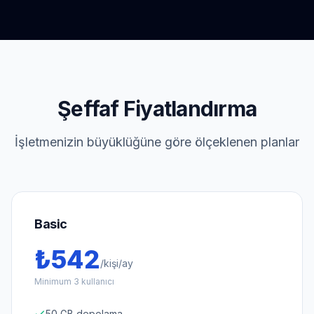
Şeffaf Fiyatlandırma
İşletmenizin büyüklüğüne göre ölçeklenen planlar
Basic
₺
542
/
kişi/ay
Minimum 3 kullanıcı
50 GB depolama